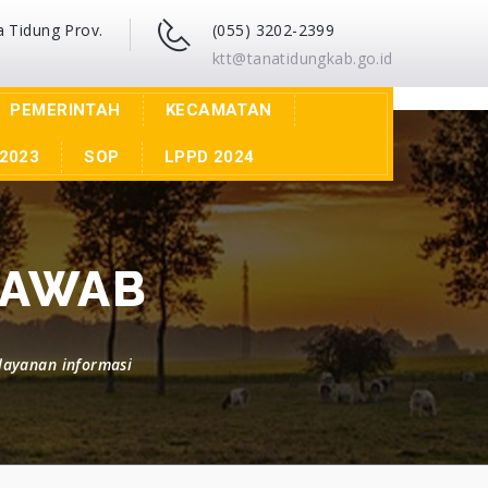
a Tidung Prov.
(055) 3202-2399
ktt@tanatidungkab.go.id
PEMERINTAH
KECAMATAN
2023
SOP
LPPD 2024
JAWAB
layanan informasi