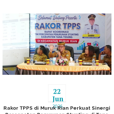
MURUK RIAN – Wakil Bupati Tana Tidung sekaligus Ketua Tim Percepatan
Penurunan Stunting (TPPS)
22
Jun
2026
Rakor TPPS di Muruk Rian Perkuat Sinergi