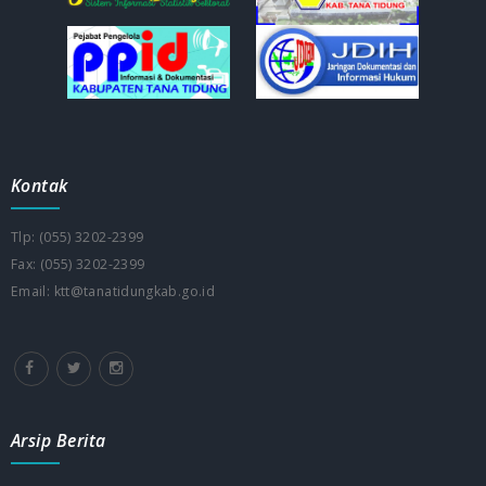
Kontak
Tlp: (055) 3202-2399
Fax: (055) 3202-2399
Email: ktt@tanatidungkab.go.id
Arsip Berita