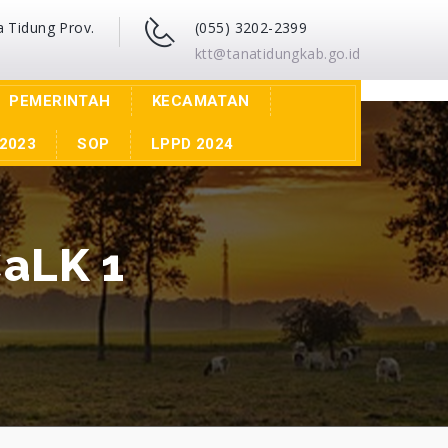
a Tidung Prov.
(055) 3202-2399
ktt@tanatidungkab.go.id
PEMERINTAH
KECAMATAN
2023
SOP
LPPD 2024
aLK 1