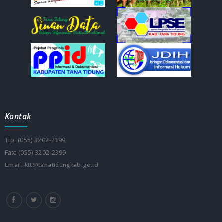
Kontak
Tlp: (055) 3202-2399
Fax: (055) 3202-2399
Email: ktt@tanatidungkab.go.id