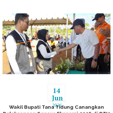
TANA TIDUNG – Badan Pusat Statistik (BPS) Kabupaten Tana Tidung
secara resmi mencanangkan Pela
14
Jun
2026
Wakil Bupati Tana Tidung Canangkan