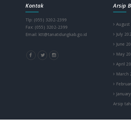
Kontak
Arsip B
Tlp: (055) 3202-2399
August
Fax: (055) 3202-2399
July 20
Email: ktt@tanatidungkab.go.id
June 2
May 20
April 2
March 
Februar
January
Arsip ta