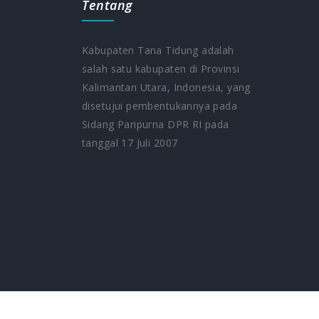
Tentang
Kabupaten Tana Tidung adalah
salah satu kabupaten di Provinsi
Kalimantan Utara, Indonesia, yang
5
disetujui pembentukannya pada
Sidang Paripurna DPR RI pada
tanggal 17 Juli 2007