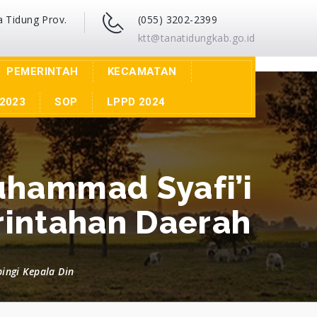
a Tidung Prov.
(055) 3202-2399
ktt@tanatidungkab.go.id
PEMERINTAH
KECAMATAN
2023
SOP
LPPD 2024
uhammad Syafi’i
rintahan Daerah
ingi Kepala Din