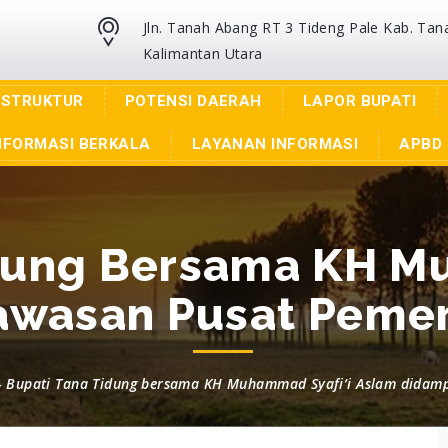
Jln. Tanah Abang RT 3 Tideng Pale Kab. Tan
Kalimantan Utara
ASTRUKTUR
POTENSI DAERAH
LAPOR BUPATI
NFORMASI BERKALA
LAYANAN INFORMASI
APBD 
dung Bersama KH M
awasan Pusat Peme
 Bupati Tana Tidung bersama KH Muhammad Syafi’i Aslam didamp