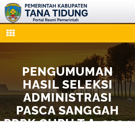
Toggle
navigation
PENGUMUMAN
HASIL SELEKSI
ADMINISTRASI
PASCA SANGGAH
PPPK GURU T.A. 2024