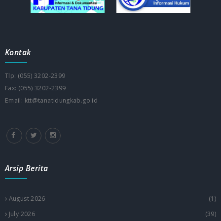
Kontak
Tlp: (055) 3202-2399
Fax: (055) 3202-2399
Email: ktt@tanatidungkab.go.id
Arsip Berita
August 2026
(1)
July 2026
(39)