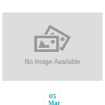
JADWAL II
>>>>> DOWNLOAD DISNI <<<<<
03
Mar