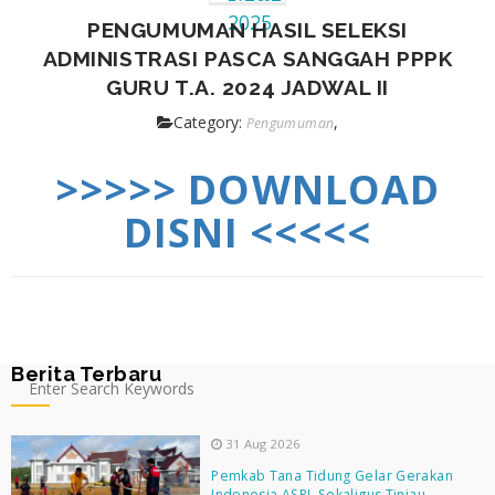
2025
PENGUMUMAN HASIL SELEKSI
ADMINISTRASI PASCA SANGGAH PPPK
GURU T.A. 2024 JADWAL II
Category:
,
Pengumuman
>>>>> DOWNLOAD
DISNI <<<<<
Berita Terbaru
31 Aug 2026
Pemkab Tana Tidung Gelar Gerakan
Indonesia ASRI, Sekaligus Tinjau