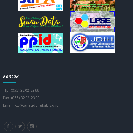
Kontak
Tlp: (055) 3202-2399
Fax: (055) 3202-2399
Email: ktt@tanatidungkab.go.id