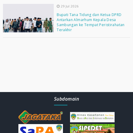
29 Jul 2026
Bupati Tana Tidung dan Ketua DPRD
Antarkan Almarhum Kepala Desa
Sambungan ke Tempat Peristirahatan
Terakhir
Subdomain