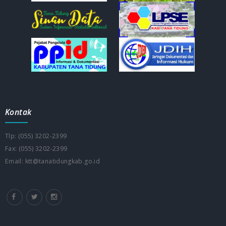
Kontak
Tlp: (055) 3202-2399
Fax: (055) 3202-2399
Email: ktt@tanatidungkab.go.id