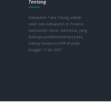
Tentang
Kabupaten Tana Tidung adalah
salah satu kabupaten di Provinsi
Kalimantan Utara, Indonesia, yang
5
disetujui pembentukannya pada
Sidang Paripurna DPR RI pada
tanggal 17 Juli 2007