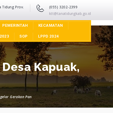
a Tidung Prov.
(055) 3202-2399
ktt@tanatidungkab.go.id
PEMERINTAH
KECAMATAN
2023
SOP
LPPD 2024
 Desa Kapuak,
gelar Gerakan Pan