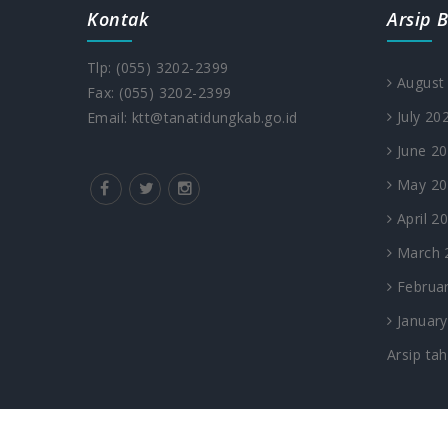
Kontak
Arsip B
Tlp: (055) 3202-2399
August
Fax: (055) 3202-2399
July 20
Email: ktt@tanatidungkab.go.id
June 2
May 20
April 2
March 
Februar
January
Arsip ta