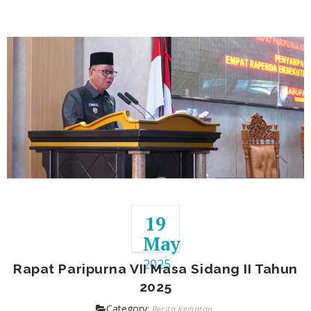
19
May
2025
Rapat Paripurna VII Masa Sidang II Tahun
2025
Category:
,
Berita Kegiatan