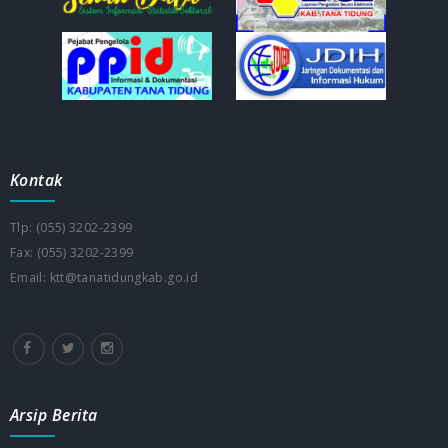
Kontak
Tlp: (055) 3202-2399
Fax: (055) 3202-2399
Email: ktt@tanatidungkab.go.id
Arsip Berita