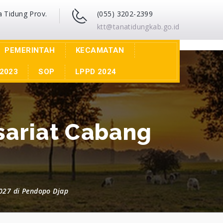
a Tidung Prov.
(055) 3202-2399
ktt@tanatidungkab.go.id
PEMERINTAH
KECAMATAN
2023
SOP
LPPD 2024
sariat Cabang
2027 di Pendopo Djap