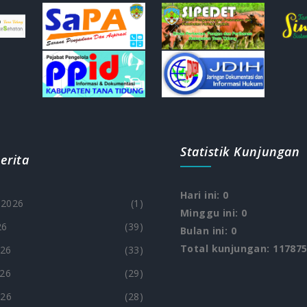
Statistik Kunjungan
erita
Hari ini: 0
 2026
(1)
Minggu ini: 0
26
(39)
Bulan ini: 0
Total kunjungan: 11787
026
(33)
26
(29)
026
(28)