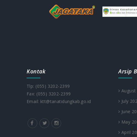
Kontak
Arsip B
Tlp: (055) 3202-2399
August
Fax: (055) 3202-2399
July 20
Email: ktt@tanatidungkab.go.id
June 2
May 20
April 2