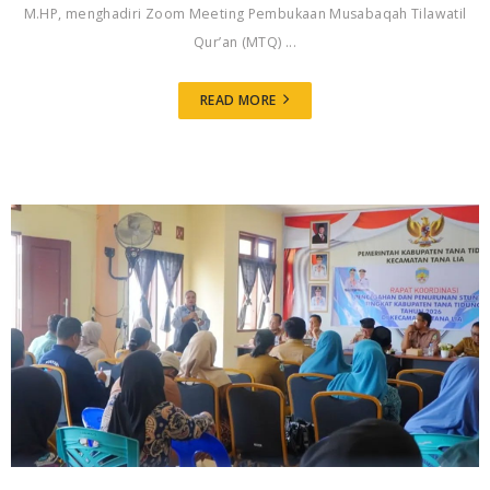
M.HP, menghadiri Zoom Meeting Pembukaan Musabaqah Tilawatil
Qur’an (MTQ) ...
READ MORE