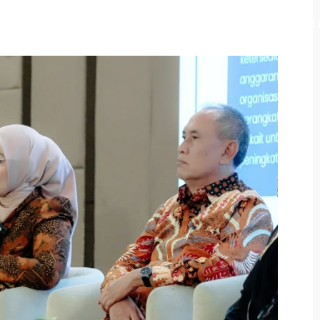
bupaten Tana Tidung, Kalimantan Utara, Vamelia Ibrahim, S.E., M.