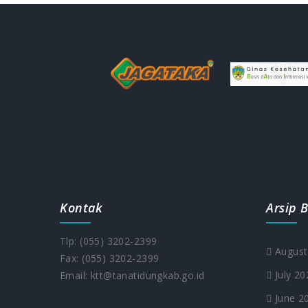
Kontak
Arsip B
Tlp: (055) 3202-2399
August
Fax: (055) 3202-2399
July 20
Email: ktt@tanatidungkab.go.id
June 2