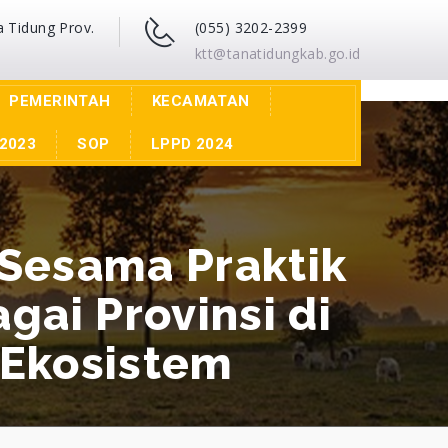
a Tidung Prov.
(055) 3202-2399
ktt@tanatidungkab.go.id
PEMERINTAH
KECAMATAN
2023
SOP
LPPD 2024
 Sesama Praktik
gai Provinsi di
 Ekosistem