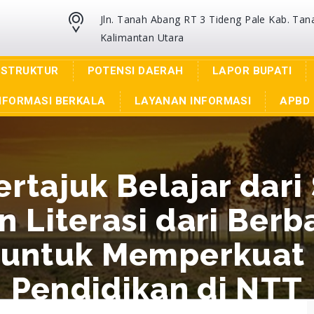
Jln. Tanah Abang RT 3 Tideng Pale Kab. Tan
Kalimantan Utara
ASTRUKTUR
POTENSI DAERAH
LAPOR BUPATI
NFORMASI BERKALA
LAYANAN INFORMASI
APBD 
ertajuk Belajar dari
 Literasi dari Berba
 untuk Memperkuat
Pendidikan di NTT