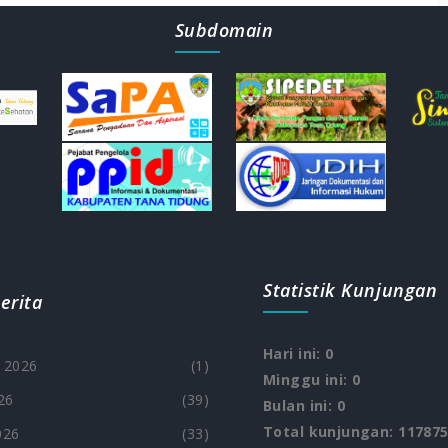
Subdomain
Statistik Kunjungan
erita
Hari ini: 0
 2026
(1)
Minggu ini: 0
26
(39)
Bulan ini: 0
Total kunjungan: 11787
026
(33)