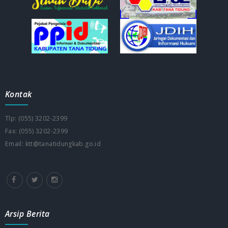
Kontak
Tlp: (055) 3202-2399
Fax: (055) 3202-2399
Email: ktt@tanatidungkab.go.id
Arsip Berita