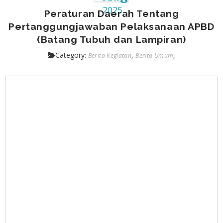
2025
Peraturan Daerah Tentang
Pertanggungjawaban Pelaksanaan APBD
(Batang Tubuh dan Lampiran)
Category:
,
,
Berita Kegiatan
Berita Umum