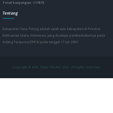
Total kunjungan: 117875
Tentang
Kabupaten Tana Tidung adalah salah satu kabupaten di Provinsi
Kalimantan Utara, Indonesia, yang disetujui pembentukannya pada
Sidang Paripurna DPR RI pada tanggal 17 Juli 2007
Copyright © KAB. TANA TIDUNG 2021. All rights reserved.