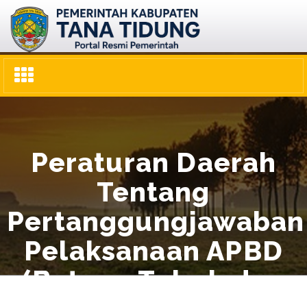
Toggle
navigation
Peraturan Daerah
Tentang
Pertanggungjawaban
Pelaksanaan APBD
(Batang Tubuh dan