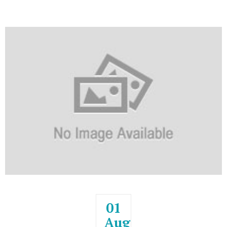
Lampiran)
[view_pdf:KAB_TANA_TIDUNG_PERDA_PERTANGGUNGJAWABAN_2024_TTDBUP
01
Aug