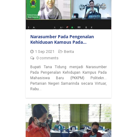
Narasumber Pada Pengenalan
Kehidupan Kampus Pada
Mahasiswa Baru Politeknik
1 Sep 2021
Berita
Pertanian Negeri Samarinda
0 comments
Bupati Tana Tidung menjadi Narasumber
Pada Pengenalan Kehidupan Kampus Pada
Mahasiswa Baru (PKKPM) Politeknik
Pertanian Negeri Samarinda secara Virtuar,
Rabu…