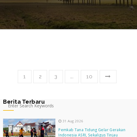
1
2
3
...
10
Berita Terbaru
31 Aug 2026
Pemkab Tana Tidung Gelar Gerakan
Indonesia ASRI, Sekaligus Tinjau