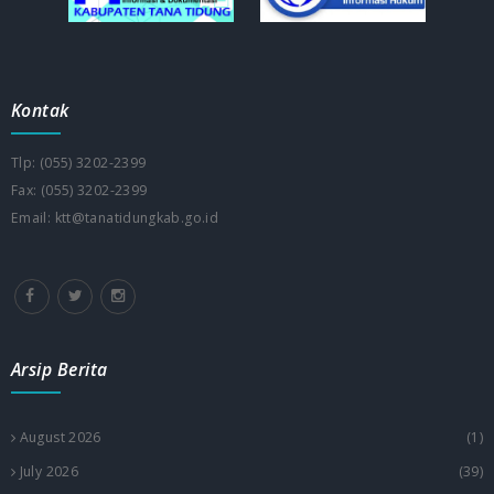
Kontak
Tlp: (055) 3202-2399
Fax: (055) 3202-2399
Email: ktt@tanatidungkab.go.id
Arsip Berita
August 2026
(1)
July 2026
(39)